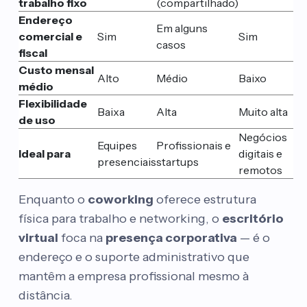
trabalho fixo
(compartilhado)
Endereço
Em alguns
comercial e
Sim
Sim
casos
fiscal
Custo mensal
Alto
Médio
Baixo
médio
Flexibilidade
Baixa
Alta
Muito alta
de uso
Negócios
Equipes
Profissionais e
Ideal para
digitais e
presenciais
startups
remotos
Enquanto o
coworking
oferece estrutura
física para trabalho e networking, o
escritório
virtual
foca na
presença corporativa
— é o
endereço e o suporte administrativo que
mantêm a empresa profissional mesmo à
distância.